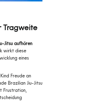
r Tragweite
iu-Jitsu aufhören
ck wirkt diese
wicklung eines
n Kind Freude an
e Brazilian Jiu-Jitsu
t Frustration,
ntscheidung