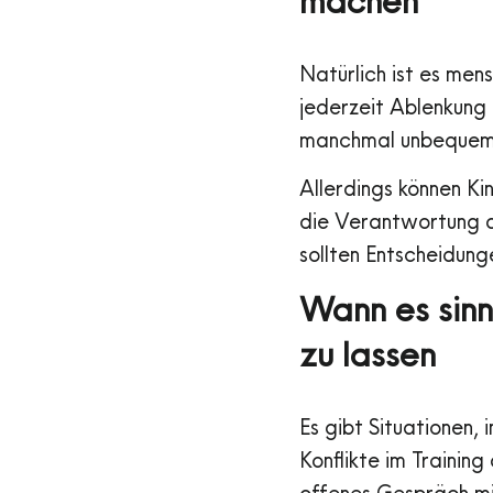
machen
Natürlich ist es men
jederzeit Ablenkung 
manchmal unbequem
Allerdings können Kin
die Verantwortung d
sollten Entscheidung
Wann es sinnv
zu lassen
Es gibt Situationen,
Konflikte im Trainin
offenes Gespräch mi